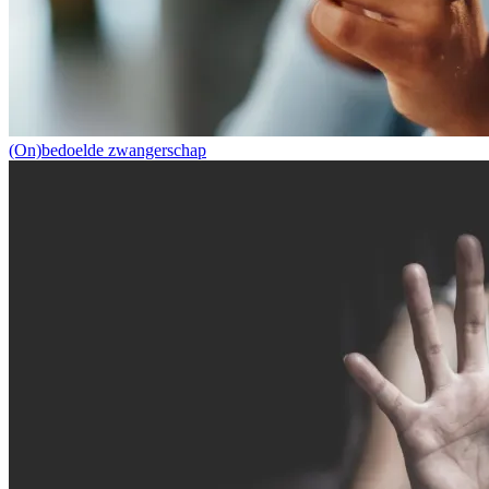
(On)bedoelde zwangerschap