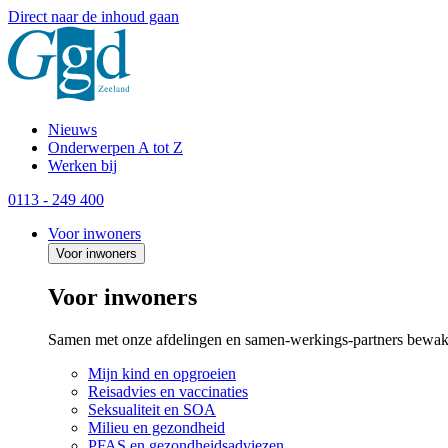
Direct naar de inhoud gaan
Nieuws
Onderwerpen A tot Z
Werken bij
0113 - 249 400
Voor inwoners
Voor inwoners
Voor inwoners
Samen met onze afdelingen en samen-werkings-partners bewak
Mijn kind en opgroeien
Reisadvies en vaccinaties
Seksualiteit en SOA
Milieu en gezondheid
PFAS en gezondheidsadviezen