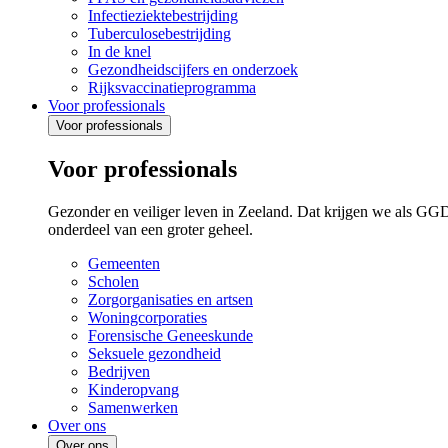
Infectieziektebestrijding
Tuberculosebestrijding
In de knel
Gezondheidscijfers en onderzoek
Rijksvaccinatieprogramma
Voor professionals
Voor professionals
Voor professionals
Gezonder en veiliger leven in Zeeland. Dat krijgen we als GG
onderdeel van een groter geheel.
Gemeenten
Scholen
Zorgorganisaties en artsen
Woningcorporaties
Forensische Geneeskunde
Seksuele gezondheid
Bedrijven
Kinderopvang
Samenwerken
Over ons
Over ons