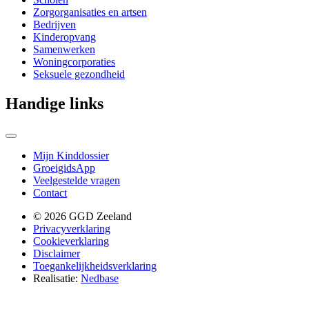
Zorgorganisaties en artsen
Bedrijven
Kinderopvang
Samenwerken
Woningcorporaties
Seksuele gezondheid
Handige links
Mijn Kinddossier
GroeigidsApp
Veelgestelde vragen
Contact
© 2026 GGD Zeeland
Privacyverklaring
Cookieverklaring
Disclaimer
Toegankelijkheidsverklaring
Realisatie:
Nedbase