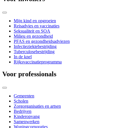
Mijn kind en opgroeien
Reisadvies en vaccinaties
Seksualiteit en SOA
Milieu en gezondheid
PFAS en gezondheidsadviezen
Infectieziektebestrijding
Tuberculosebestrijding
In de knel
Rijksvaccinatieprogramma
Voor professionals
Gemeenten
Scholen
Zorgorganisaties en artsen
Bedrijven
Kinderopvang
Samenwerken
Woningcorporaties