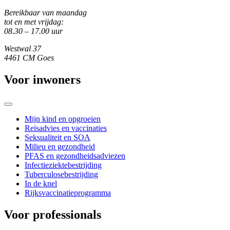
Bereikbaar van maandag
tot en met vrijdag:
08.30 – 17.00 uur
Westwal 37
4461 CM Goes
Voor inwoners
Mijn kind en opgroeien
Reisadvies en vaccinaties
Seksualiteit en SOA
Milieu en gezondheid
PFAS en gezondheidsadviezen
Infectieziektebestrijding
Tuberculosebestrijding
In de knel
Rijksvaccinatieprogramma
Voor professionals