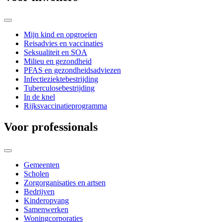
Mijn kind en opgroeien
Reisadvies en vaccinaties
Seksualiteit en SOA
Milieu en gezondheid
PFAS en gezondheidsadviezen
Infectieziektebestrijding
Tuberculosebestrijding
In de knel
Rijksvaccinatieprogramma
Voor professionals
Gemeenten
Scholen
Zorgorganisaties en artsen
Bedrijven
Kinderopvang
Samenwerken
Woningcorporaties