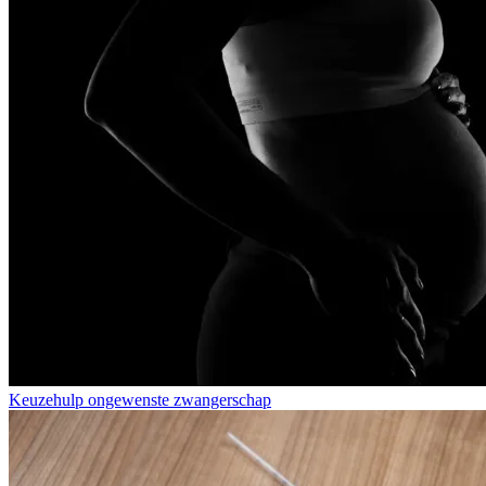
Keuzehulp ongewenste zwangerschap