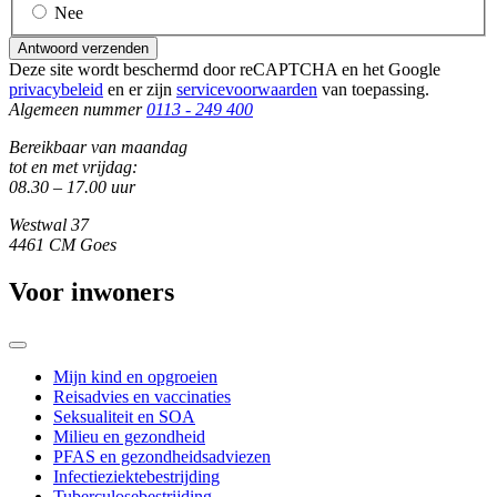
Nee
Antwoord verzenden
Deze site wordt beschermd door reCAPTCHA en het Google
privacybeleid
en er zijn
servicevoorwaarden
van toepassing.
Algemeen nummer
0113 - 249 400
Bereikbaar van maandag
tot en met vrijdag:
08.30 – 17.00 uur
Westwal 37
4461 CM Goes
Voor inwoners
Mijn kind en opgroeien
Reisadvies en vaccinaties
Seksualiteit en SOA
Milieu en gezondheid
PFAS en gezondheidsadviezen
Infectieziektebestrijding
Tuberculosebestrijding