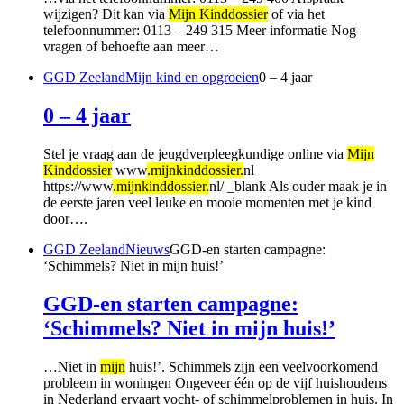
wijzigen? Dit kan via
Mijn Kinddossier
of via het
telefoonnummer: 0113 – 249 315 Meer informatie Nog
vragen of behoefte aan meer…
GGD Zeeland
Mijn kind en opgroeien
0 – 4 jaar
0 – 4 jaar
Stel je vraag aan de jeugdverpleegkundige online via
Mijn
Kinddossier
www
.mijnkinddossier.
nl
https://www
.mijnkinddossier.
nl/ _blank Als ouder maak je in
de eerste jaren veel leuke en mooie momenten met je kind
door….
GGD Zeeland
Nieuws
GGD-en starten campagne:
‘Schimmels? Niet in mijn huis!’
GGD-en starten campagne:
‘Schimmels? Niet in mijn huis!’
…Niet in
mijn
huis!’. Schimmels zijn een veelvoorkomend
probleem in woningen Ongeveer één op de vijf huishoudens
in Nederland ervaart vocht- of schimmelproblemen in huis. In