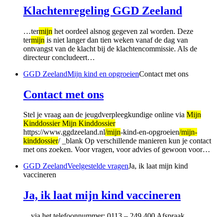
Klachtenregeling GGD Zeeland
…ter
mijn
het oordeel alsnog gegeven zal worden. Deze
ter
mijn
is niet langer dan tien weken vanaf de dag van
ontvangst van de klacht bij de klachtencommissie. Als de
directeur concludeert…
GGD Zeeland
Mijn kind en opgroeien
Contact met ons
Contact met ons
Stel je vraag aan de jeugdverpleegkundige online via
Mijn
Kinddossier Mijn Kinddossier
https://www.ggdzeeland.nl
/mijn
-kind-en-opgroeien
/mijn-
kinddossier
/ _blank Op verschillende manieren kun je contact
met ons zoeken. Voor vragen, voor advies of gewoon voor…
GGD Zeeland
Veelgestelde vragen
Ja, ik laat mijn kind
vaccineren
Ja, ik laat mijn kind vaccineren
…via het telefoonnummer: 0113 – 249 400 Afspraak