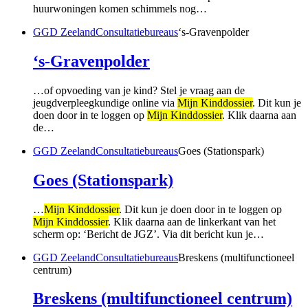
huurwoningen komen schimmels nog…
GGD Zeeland
Consultatiebureaus
‘s-Gravenpolder
‘s-Gravenpolder
…of opvoeding van je kind? Stel je vraag aan de
jeugdverpleegkundige online via
Mijn Kinddossier
. Dit kun je
doen door in te loggen op
Mijn Kinddossier
. Klik daarna aan
de…
GGD Zeeland
Consultatiebureaus
Goes (Stationspark)
Goes (Stationspark)
…
Mijn Kinddossier
. Dit kun je doen door in te loggen op
Mijn Kinddossier
. Klik daarna aan de linkerkant van het
scherm op: ‘Bericht de JGZ’. Via dit bericht kun je…
GGD Zeeland
Consultatiebureaus
Breskens (multifunctioneel
centrum)
Breskens (multifunctioneel centrum)