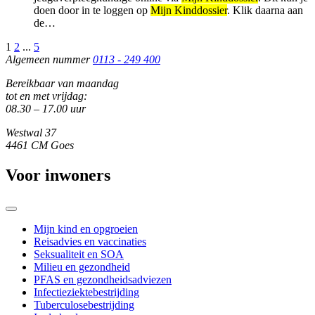
doen door in te loggen op
Mijn Kinddossier
. Klik daarna aan
de…
1
2
...
5
Algemeen nummer
0113 - 249 400
Bereikbaar van maandag
tot en met vrijdag:
08.30 – 17.00 uur
Westwal 37
4461 CM Goes
Voor inwoners
Mijn kind en opgroeien
Reisadvies en vaccinaties
Seksualiteit en SOA
Milieu en gezondheid
PFAS en gezondheidsadviezen
Infectieziektebestrijding
Tuberculosebestrijding