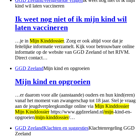
GGD Zeeland
Veelgestelde vragen
Ik weet nog niet of ik mijn
kind wil laten vaccineren
Ik weet nog niet of ik mijn kind wil
laten vaccineren
…je in
Mijn Kinddossier
. Zorg er ook altijd voor dat je
feitelijke informatie verzamelt. Kijk voor betrouwbare online
informatie op de website van GGD Zeeland of het RIVM.
Direct contact…
GGD Zeeland
Mijn kind en opgroeien
Mijn kind en opgroeien
…er daarom voor alle (aanstaande) ouders en hun kind(eren)
vanaf het moment van zwangerschap tot 18 jaar. Stel je vraag
aan de jeugdverpleegkundige online via
Mijn Kinddossier
Mijn Kinddossier
https://www.ggdzeeland.nl
/mijn
-kind-en-
opgroeien
/mijn-kinddossier
/…
GGD Zeeland
Klachten en suggesties
Klachtenregeling GGD
Zeeland