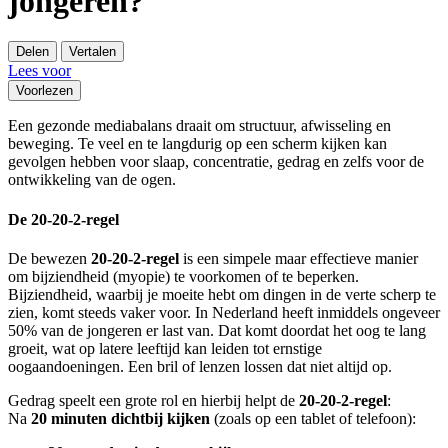
jongeren?
Delen
Vertalen
Lees voor
Voorlezen
Een gezonde mediabalans draait om structuur, afwisseling en
beweging. Te veel en te langdurig op een scherm kijken kan
gevolgen hebben voor slaap, concentratie, gedrag en zelfs voor de
ontwikkeling van de ogen.
De 20-20-2-regel
De bewezen
20-20-2-regel
is een simpele maar effectieve manier
om bijziendheid (myopie) te voorkomen of te beperken.
Bijziendheid, waarbij je moeite hebt om dingen in de verte scherp te
zien, komt steeds vaker voor. In Nederland heeft inmiddels ongeveer
50% van de jongeren er last van. Dat komt doordat het oog te lang
groeit, wat op latere leeftijd kan leiden tot ernstige
oogaandoeningen. Een bril of lenzen lossen dat niet altijd op.
Gedrag speelt een grote rol en hierbij helpt de
20-20-2-regel
:
Na
20 minuten dichtbij kijken
(zoals op een tablet of telefoon):