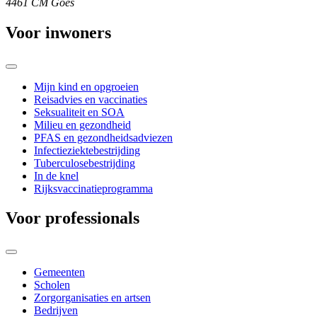
4461 CM Goes
Voor inwoners
Mijn kind en opgroeien
Reisadvies en vaccinaties
Seksualiteit en SOA
Milieu en gezondheid
PFAS en gezondheidsadviezen
Infectieziektebestrijding
Tuberculosebestrijding
In de knel
Rijksvaccinatieprogramma
Voor professionals
Gemeenten
Scholen
Zorgorganisaties en artsen
Bedrijven