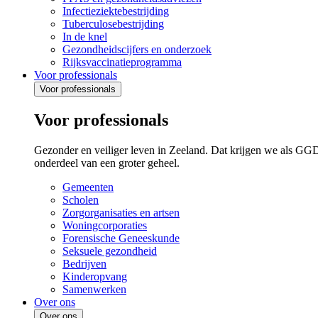
Infectieziektebestrijding
Tuberculosebestrijding
In de knel
Gezondheidscijfers en onderzoek
Rijksvaccinatieprogramma
Voor professionals
Voor professionals
Voor professionals
Gezonder en veiliger leven in Zeeland. Dat krijgen we als GG
onderdeel van een groter geheel.
Gemeenten
Scholen
Zorgorganisaties en artsen
Woningcorporaties
Forensische Geneeskunde
Seksuele gezondheid
Bedrijven
Kinderopvang
Samenwerken
Over ons
Over ons