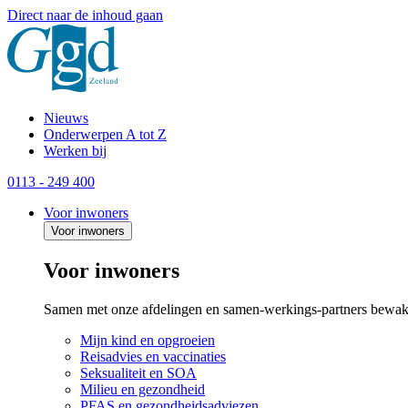
Direct naar de inhoud gaan
Nieuws
Onderwerpen A tot Z
Werken bij
0113 - 249 400
Voor inwoners
Voor inwoners
Voor inwoners
Samen met onze afdelingen en samen-werkings-partners bewak
Mijn kind en opgroeien
Reisadvies en vaccinaties
Seksualiteit en SOA
Milieu en gezondheid
PFAS en gezondheidsadviezen