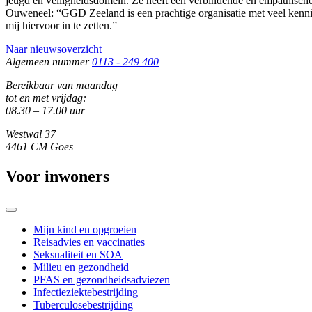
jeugd en veiligheidsdomein. Ze heeft een verbindende en empathische 
Ouweneel: “GGD Zeeland is een prachtige organisatie met veel kennis
mij hiervoor in te zetten.”
Naar nieuwsoverzicht
Algemeen nummer
0113 - 249 400
Bereikbaar van maandag
tot en met vrijdag:
08.30 – 17.00 uur
Westwal 37
4461 CM Goes
Voor inwoners
Mijn kind en opgroeien
Reisadvies en vaccinaties
Seksualiteit en SOA
Milieu en gezondheid
PFAS en gezondheidsadviezen
Infectieziektebestrijding
Tuberculosebestrijding