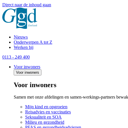
Direct naar de inhoud gaan
Nieuws
Onderwerpen A tot Z
Werken bij
0113 - 249 400
Voor inwoners
Voor inwoners
Voor inwoners
Samen met onze afdelingen en samen-werkings-partners bewak
Mijn kind en opgroeien
Reisadvies en vaccinaties
Seksualiteit en SOA
Milieu en gezondheid
PFAS en gezondheidsadviezen