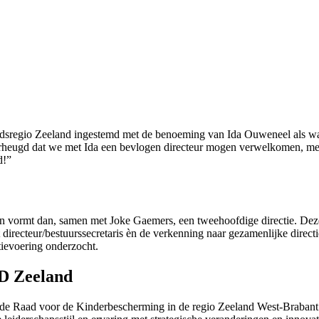
dsregio Zeeland ingestemd met de benoeming van Ida Ouweneel als wa
rheugd dat we met Ida een bevlogen directeur mogen verwelkomen, met
d!”
 vormt dan, samen met Joke Gaemers, een tweehoofdige directie. Deze
ot directeur/bestuurssecretaris èn de verkenning naar gezamenlijke dir
ievoering onderzocht.
GD Zeeland
e Raad voor de Kinderbescherming in de regio Zeeland West-Brabant. 