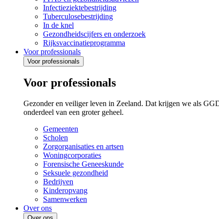
Infectieziektebestrijding
Tuberculosebestrijding
In de knel
Gezondheidscijfers en onderzoek
Rijksvaccinatieprogramma
Voor professionals
Voor professionals
Voor professionals
Gezonder en veiliger leven in Zeeland. Dat krijgen we als GG
onderdeel van een groter geheel.
Gemeenten
Scholen
Zorgorganisaties en artsen
Woningcorporaties
Forensische Geneeskunde
Seksuele gezondheid
Bedrijven
Kinderopvang
Samenwerken
Over ons
Over ons