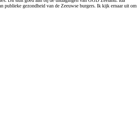
ties. Dit sluit goed aan bij de uitdagingen van GGD Zeeland. Ida
an publieke gezondheid van de Zeeuwse burgers. Ik kijk ernaar uit om