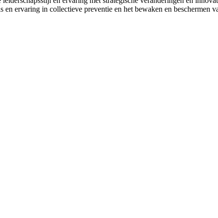
leiderschapsstijl en ervaring met strategische veranderingen en innova
 en ervaring in collectieve preventie en het bewaken en beschermen v