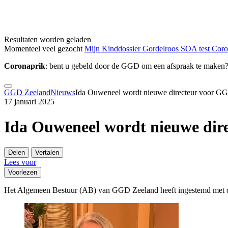
Resultaten worden geladen
Momenteel veel gezocht
Mijn Kinddossier
Gordelroos
SOA test
Cor
Coronaprik
: bent u gebeld door de GGD om een afspraak te maken
GGD Zeeland
Nieuws
Ida Ouweneel wordt nieuwe directeur voor G
17 januari 2025
Ida Ouweneel wordt nieuwe dir
Delen
Vertalen
Lees voor
Voorlezen
Het Algemeen Bestuur (AB) van GGD Zeeland heeft ingestemd met 