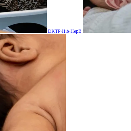
DKTP-Hib-HepB