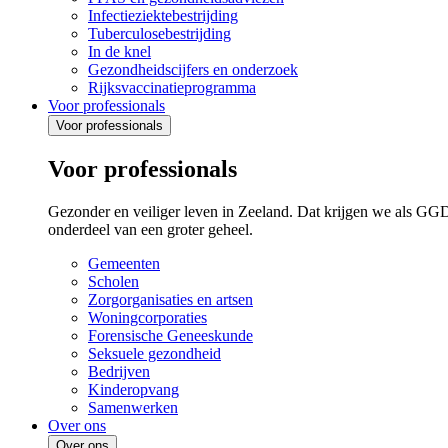
Infectieziektebestrijding
Tuberculosebestrijding
In de knel
Gezondheidscijfers en onderzoek
Rijksvaccinatieprogramma
Voor professionals
Voor professionals
Voor professionals
Gezonder en veiliger leven in Zeeland. Dat krijgen we als GG
onderdeel van een groter geheel.
Gemeenten
Scholen
Zorgorganisaties en artsen
Woningcorporaties
Forensische Geneeskunde
Seksuele gezondheid
Bedrijven
Kinderopvang
Samenwerken
Over ons
Over ons