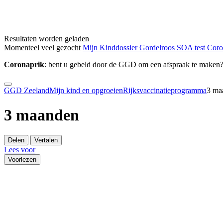
Resultaten worden geladen
Momenteel veel gezocht
Mijn Kinddossier
Gordelroos
SOA test
Cor
Coronaprik
: bent u gebeld door de GGD om een afspraak te maken
GGD Zeeland
Mijn kind en opgroeien
Rijksvaccinatieprogramma
3 ma
3 maanden
Delen
Vertalen
Lees voor
Voorlezen