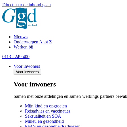
Direct naar de inhoud gaan
Nieuws
Onderwerpen A tot Z
Werken bij
0113 - 249 400
Voor inwoners
Voor inwoners
Voor inwoners
Samen met onze afdelingen en samen-werkings-partners bewak
Mijn kind en opgroeien
Reisadvies en vaccinaties
Seksualiteit en SOA
Milieu en gezondheid
PFAS en gezondheidsadviezen