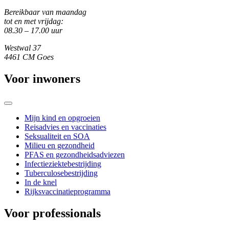
Bereikbaar van maandag
tot en met vrijdag:
08.30 – 17.00 uur
Westwal 37
4461 CM Goes
Voor inwoners
Mijn kind en opgroeien
Reisadvies en vaccinaties
Seksualiteit en SOA
Milieu en gezondheid
PFAS en gezondheidsadviezen
Infectieziektebestrijding
Tuberculosebestrijding
In de knel
Rijksvaccinatieprogramma
Voor professionals