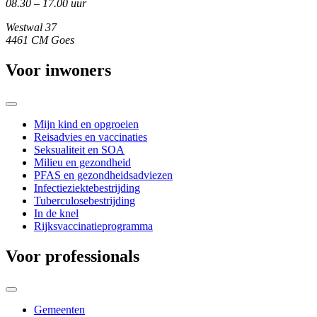
08.30 – 17.00 uur
Westwal 37
4461 CM Goes
Voor inwoners
Mijn kind en opgroeien
Reisadvies en vaccinaties
Seksualiteit en SOA
Milieu en gezondheid
PFAS en gezondheidsadviezen
Infectieziektebestrijding
Tuberculosebestrijding
In de knel
Rijksvaccinatieprogramma
Voor professionals
Gemeenten