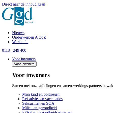
Direct naar de inhoud gaan
Nieuws
Onderwerpen A tot Z
Werken bij
0113 - 249 400
Voor inwoners
Voor inwoners
Voor inwoners
Samen met onze afdelingen en samen-werkings-partners bewak
Mijn kind en opgroeien
Reisadvies en vaccinaties
Seksualiteit en SOA
Milieu en gezondheid
PFAS en gezondheidsadviezen