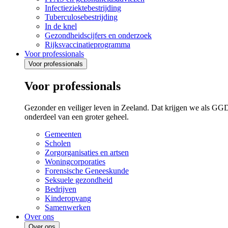
Infectieziektebestrijding
Tuberculosebestrijding
In de knel
Gezondheidscijfers en onderzoek
Rijksvaccinatieprogramma
Voor professionals
Voor professionals
Voor professionals
Gezonder en veiliger leven in Zeeland. Dat krijgen we als GG
onderdeel van een groter geheel.
Gemeenten
Scholen
Zorgorganisaties en artsen
Woningcorporaties
Forensische Geneeskunde
Seksuele gezondheid
Bedrijven
Kinderopvang
Samenwerken
Over ons
Over ons