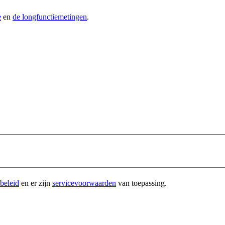
e
en
de longfunctiemetingen
.
beleid
en er zijn
servicevoorwaarden
van toepassing.