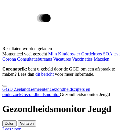
Resultaten worden geladen
Momenteel veel gezocht
Mijn Kinddossier
Gordelroos
SOA test
Corona
Consultatiebureaus
Vacatures
Vaccinaties
Mazelen
Coronaprik
: bent u gebeld door de GGD om een afspraak te
maken? Lees dan
dit bericht
voor meer informatie.
GGD Zeeland
Gemeenten
Gezondheidscijfers en
onderzoek
Gezondheidsmonitor
Gezondheidsmonitor Jeugd
Gezondheidsmonitor Jeugd
Delen
Vertalen
Lees voor