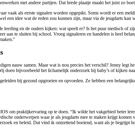
enwerken met andere partijen. Dat brede plaatje maakt het juist zo boe
ar vaak als eerste signalen worden opgepikt. Soms wordt er een meldin
wel een idee wat de reden zou kunnen zijn, maar via de jeugdarts kan 
leerling en de ouders kijken: wat speelt er? Is het puur medisch of zij
aan te sluiten bij school. Vroeg signaleren en handelen is heel belangr
 maken.”
s
gen nauw samen. Maar wat is nou precies het verschil? Jenny legt het 
. Wij doen bijvoorbeeld het lichamelijk onderzoek bij baby’s of kijken 
eleiden bij gezond opgroeien en opvoeden. Ze hebben een belangrijke rol
OS om praktijkervaring op te doen. “Ik wilde het vakgebied beter leren
edische onderwerpen waar je als jeugdarts mee te maken krijgt komen v
zoek en beleid. Dat vind ik ontzettend boeiend, want als je begrijpt ho