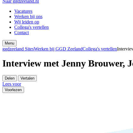
Naar ggdzeeland.nl
Vacatures
Werken bij ons
Wij leiden op
Collega's vertellen
Contact
Menu
ggdzeeland Sites
Werken bij GGD Zeeland
Collega's vertellen
Intervi
Interview met Jenny Brouwer
Delen
Vertalen
Lees voor
Voorlezen