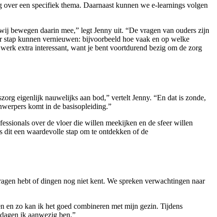
g over een specifiek thema. Daarnaast kunnen we e-learnings volgen
ij bewegen daarin mee,” legt Jenny uit. “De vragen van ouders zijn
 stap kunnen vernieuwen: bijvoorbeeld hoe vaak en op welke
rk extra interessant, want je bent voortdurend bezig om de zorg
org eigenlijk nauwelijks aan bod,” vertelt Jenny. “En dat is zonde,
nwerpers komt in de basisopleiding.”
essionals over de vloer die willen meekijken en de sfeer willen
is dit een waardevolle stap om te ontdekken of de
e vragen hebt of dingen nog niet kent. We spreken verwachtingen naar
en en zo kan ik het goed combineren met mijn gezin. Tijdens
e dagen ik aanwezig ben.”