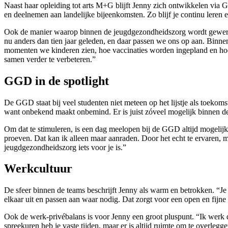
Naast haar opleiding tot arts M+G blijft Jenny zich ontwikkelen via
en deelnemen aan landelijke bijeenkomsten. Zo blijf je continu leren e
Ook de manier waarop binnen de jeugdgezondheidszorg wordt gewerkt 
nu anders dan tien jaar geleden, en daar passen we ons op aan. Binne
momenten we kinderen zien, hoe vaccinaties worden ingepland en hoe
samen verder te verbeteren.”
GGD in de spotlight
De GGD staat bij veel studenten niet meteen op het lijstje als toekom
want onbekend maakt onbemind. Er is juist zóveel mogelijk binnen de
Om dat te stimuleren, is een dag meelopen bij de GGD altijd mogelijk.
proeven. Dat kan ik alleen maar aanraden. Door het echt te ervaren, m
jeugdgezondheidszorg iets voor je is.”
Werkcultuur
De sfeer binnen de teams beschrijft Jenny als warm en betrokken. “Je 
elkaar uit en passen aan waar nodig. Dat zorgt voor een open en fijne
Ook de werk-privébalans is voor Jenny een groot pluspunt. “Ik werk d
spreekuren heb je vaste tijden, maar er is altijd ruimte om te overl