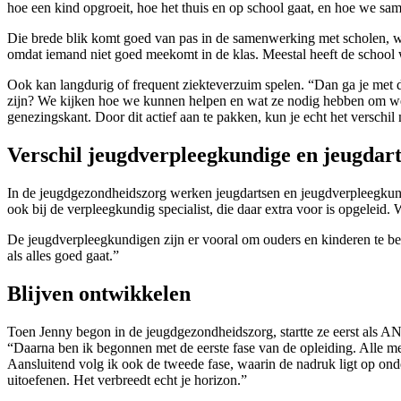
hoe een kind opgroeit, hoe het thuis en op school gaat, en hoe we sam
Die brede blik komt goed van pas in de samenwerking met scholen, wa
omdat iemand niet goed meekomt in de klas. Meestal heeft de school 
Ook kan langdurig of frequent ziekteverzuim spelen. “Dan ga je met de 
zijn? We kijken hoe we kunnen helpen en wat ze nodig hebben om weer 
genezingskant. Door dit actief aan te pakken, kun je echt het verschil
Verschil jeugdverpleegkundige en jeugdart
In de jeugdgezondheidszorg werken jeugdartsen en jeugdverpleegkundi
ook bij de verpleegkundig specialist, die daar extra voor is opgeleid
De jeugdverpleegkundigen zijn er vooral om ouders en kinderen te beg
als alles goed gaat.”
Blijven ontwikkelen
Toen Jenny begon in de jeugdgezondheidszorg, startte ze eerst als ANI
“Daarna ben ik begonnen met de eerste fase van de opleiding. Alle m
Aansluitend volg ik ook de tweede fase, waarin de nadruk ligt op onder
uitoefenen. Het verbreedt echt je horizon.”