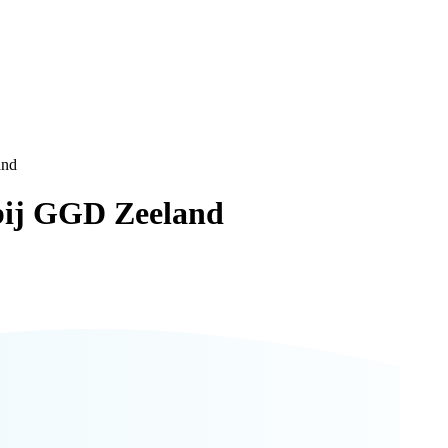
and
bij GGD Zeeland