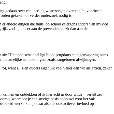
iend.”
g gedaan over een leerling waar zorgen over zijn, bijvoorbeeld
worden gekeken of verder onderzoek nodig is.
n er andere dingen die thuis, op school of ergens anders van invloed
ijk, zodat je meer aan de preventiekant zit dan aan de
uit: “Het medische deel ligt bij de jeugdarts en tegenwoordig soms
naar lichamelijke aandoeningen, zoals aangeboren afwijkingen.
, want zij zien ouders eigenlijk veel vaker dan wij als artsen, zeker
 kennen en ontdekken of ik hier echt in door wilde,” vertelt ze.
oorbij, waardoor je een stevige basis opbouwt voor het vak.
e beleid werkt, kun je daar als arts ook actiever invloed op