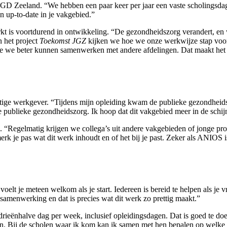
 GGD Zeeland. “We hebben een paar keer per jaar een vaste scholingsda
n up-to-date in je vakgebied.”
is voortdurend in ontwikkeling. “De gezondheidszorg verandert, en w
n het project
Toekomst JGZ
kijken we hoe we onze werkwijze stap voor
 we beter kunnen samenwerken met andere afdelingen. Dat maakt het we
stige werkgever. “Tijdens mijn opleiding kwam de publieke gezondheidsz
 publieke gezondheidszorg. Ik hoop dat dit vakgebied meer in de schij
 “Regelmatig krijgen we collega’s uit andere vakgebieden of jonge prof
erk je pas wat dit werk inhoudt en of het bij je past. Zeker als ANIOS 
voelt je meteen welkom als je start. Iedereen is bereid te helpen als j
 samenwerking en dat is precies wat dit werk zo prettig maakt.”
rieënhalve dag per week, inclusief opleidingsdagen. Dat is goed te do
eggen. Bij de scholen waar ik kom kan ik samen met hen bepalen op welk