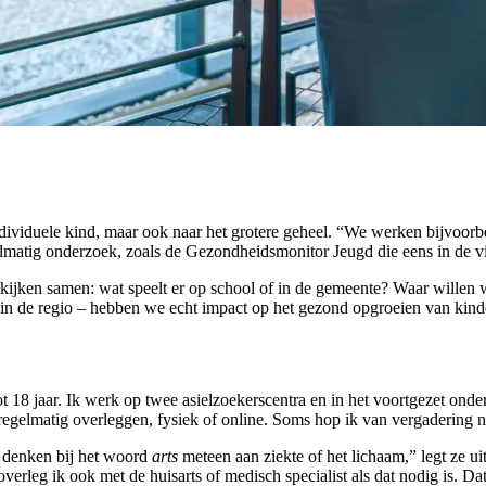
individuele kind, maar ook naar het grotere geheel. “We werken bijvo
lmatig onderzoek, zoals de Gezondheidsmonitor Jeugd die eens in de vi
jken samen: wat speelt er op school of in de gemeente? Waar willen w
in de regio – hebben we echt impact op het gezond opgroeien van kind
t 18 jaar. Ik werk op twee asielzoekerscentra en in het voortgezet onde
regelmatig overleggen, fysiek of online. Soms hop ik van vergadering n
n denken bij het woord
arts
meteen aan ziekte of het lichaam,” legt ze u
verleg ik ook met de huisarts of medisch specialist als dat nodig is. D