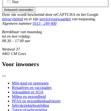
Nee
Antwoord verzenden
Deze site wordt beschermd door reCAPTCHA en het Google
privacybeleid
en er zijn
servicevoorwaarden
van toepassing.
Algemeen nummer
0113 - 249 400
Bereikbaar van maandag
tot en met vrijdag:
08.30 – 17.00 uur
Westwal 37
4461 CM Goes
Voor inwoners
Mijn kind en opgroeien
Reisadvies en vaccinaties
Seksualiteit en SOA
Milieu en gezondheid
PFAS en gezondheidsadviezen
Infectieziektebestrijding
Tuberculosebestrijding