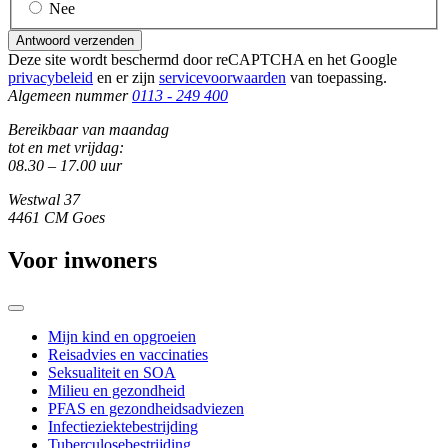
Nee
Antwoord verzenden
Deze site wordt beschermd door reCAPTCHA en het Google
privacybeleid
en er zijn
servicevoorwaarden
van toepassing.
Algemeen nummer
0113 - 249 400
Bereikbaar van maandag
tot en met vrijdag:
08.30 – 17.00 uur
Westwal 37
4461 CM Goes
Voor inwoners
Mijn kind en opgroeien
Reisadvies en vaccinaties
Seksualiteit en SOA
Milieu en gezondheid
PFAS en gezondheidsadviezen
Infectieziektebestrijding
Tuberculosebestrijding