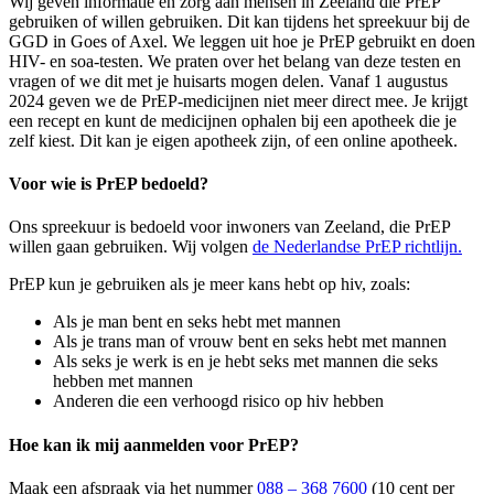
Wij geven informatie en zorg aan mensen in Zeeland die PrEP
gebruiken of willen gebruiken. Dit kan tijdens het spreekuur bij de
GGD in Goes of Axel. We leggen uit hoe je PrEP gebruikt en doen
HIV- en soa-testen. We praten over het belang van deze testen en
vragen of we dit met je huisarts mogen delen. Vanaf 1 augustus
2024 geven we de PrEP-medicijnen niet meer direct mee. Je krijgt
een recept en kunt de medicijnen ophalen bij een apotheek die je
zelf kiest. Dit kan je eigen apotheek zijn, of een online apotheek.
Voor wie is PrEP bedoeld?
Ons spreekuur is bedoeld voor inwoners van Zeeland, die PrEP
willen gaan gebruiken. Wij volgen
de Nederlandse PrEP richtlijn.
PrEP kun je gebruiken als je meer kans hebt op hiv, zoals:
Als je man bent en seks hebt met mannen
Als je trans man of vrouw bent en seks hebt met mannen
Als seks je werk is en je hebt seks met mannen die seks
hebben met mannen
Anderen die een verhoogd risico op hiv hebben
Hoe kan ik mij aanmelden voor PrEP?
Maak een afspraak via het nummer
088 – 368 7600
(10 cent per