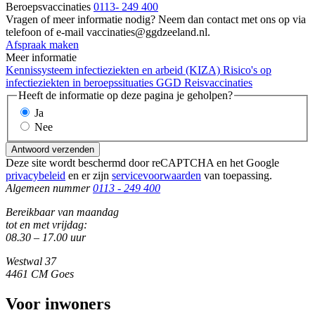
Beroepsvaccinaties
0113- 249 400
Vragen of meer informatie nodig? Neem dan contact met ons op via
telefoon of e-mail vaccinaties@ggdzeeland.nl.
Afspraak maken
Meer informatie
Kennissysteem infectieziekten en arbeid (KIZA)
Risico's op
infectieziekten in beroepssituaties
GGD Reisvaccinaties
Heeft de informatie op deze pagina je geholpen?
Ja
Nee
Antwoord verzenden
Deze site wordt beschermd door reCAPTCHA en het Google
privacybeleid
en er zijn
servicevoorwaarden
van toepassing.
Algemeen nummer
0113 - 249 400
Bereikbaar van maandag
tot en met vrijdag:
08.30 – 17.00 uur
Westwal 37
4461 CM Goes
Voor inwoners