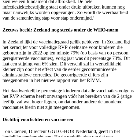
zien we een fundament dat afbrokkelt. De hele
infectieziektebestrijding staat onder druk: uitbraken kunnen nog
maar nauwelijks worden opgevangen. Zo wordt de weerbaarheid
van de samenleving stap voor stap ondermijnd.’
Zeeuws beeld: Zeeland nog steeds onder de WHO-norm
In Zeeland lijkt de vaccinatiegraad gelijk gebleven. In Zeeland ligt
het kerncijfer voor volledige RVP-deelname voor kinderen die
geboren zijn in 2022 op ten minste 79% (op basis van op persoon
geregistreerde vaccinaties), vorig jaar was dit percentage 73%. Dit
laat een stijging van 6% zien. Dit verschil zal in werkelijkheid
kleiner zijn door het effect van de eerder gecommuniceerde
administratieve correcties. De gecorrigeerde cijfers zijn
meegenomen in het nieuwe rapport van het RIVM.
Het daadwerkelijke percentage kinderen dat alle vaccinaties volgens
het RVP-schema heeft ontvangen vóór het bereiken van de 2-jarige
leeftijd zal wat hoger liggen, omdat onder andere de anonieme
vaccinaties hierin niet zijn meegenomen.
Dichtbij voorlichten en vaccineren
Ton Coenen, Directeur GGD GHOR Nederland, geeft in het
landelijke persbericht aan: “In de praktijk zien we dat een