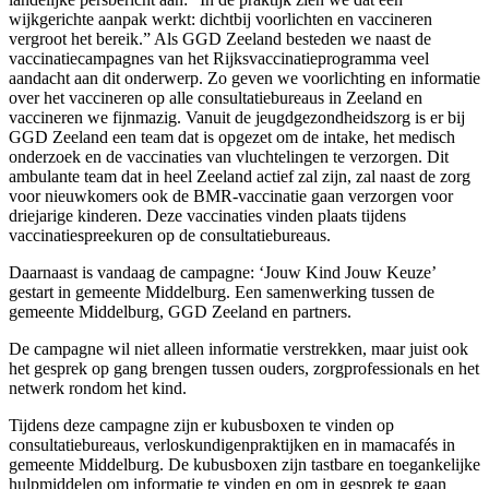
wijkgerichte aanpak werkt: dichtbij voorlichten en vaccineren
vergroot het bereik.” Als GGD Zeeland besteden we naast de
vaccinatiecampagnes van het Rijksvaccinatieprogramma veel
aandacht aan dit onderwerp. Zo geven we voorlichting en informatie
over het vaccineren op alle consultatiebureaus in Zeeland en
vaccineren we fijnmazig. Vanuit de jeugdgezondheidszorg is er bij
GGD Zeeland een team dat is opgezet om de intake, het medisch
onderzoek en de vaccinaties van vluchtelingen te verzorgen. Dit
ambulante team dat in heel Zeeland actief zal zijn, zal naast de zorg
voor nieuwkomers ook de BMR-vaccinatie gaan verzorgen voor
driejarige kinderen. Deze vaccinaties vinden plaats tijdens
vaccinatiespreekuren op de consultatiebureaus.
Daarnaast is vandaag de campagne: ‘Jouw Kind Jouw Keuze’
gestart in gemeente Middelburg. Een samenwerking tussen de
gemeente Middelburg, GGD Zeeland en partners.
De campagne wil niet alleen informatie verstrekken, maar juist ook
het gesprek op gang brengen tussen ouders, zorgprofessionals en het
netwerk rondom het kind.
Tijdens deze campagne zijn er kubusboxen te vinden op
consultatiebureaus, verloskundigenpraktijken en in mamacafés in
gemeente Middelburg. De kubusboxen zijn tastbare en toegankelijke
hulpmiddelen om informatie te vinden en om in gesprek te gaan