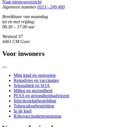
Naar nieuwsoverzicht
Algemeen nummer
0113 - 249 400
Bereikbaar van maandag
tot en met vrijdag:
08.30 – 17.00 uur
Westwal 37
4461 CM Goes
Voor inwoners
Mijn kind en opgroeien
Reisadvies en vaccinaties
Seksualiteit en SOA
Milieu en gezondheid
PFAS en gezondheidsadviezen
Infectieziektebestrijding
Tuberculosebestrijding
In de knel
Rijksvaccinatieprogramma