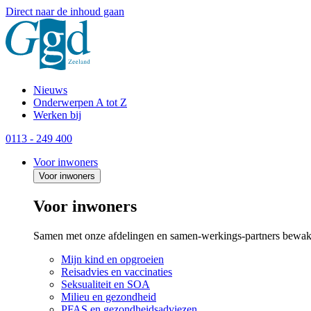
Direct naar de inhoud gaan
Nieuws
Onderwerpen A tot Z
Werken bij
0113 - 249 400
Voor inwoners
Voor inwoners
Voor inwoners
Samen met onze afdelingen en samen-werkings-partners bewak
Mijn kind en opgroeien
Reisadvies en vaccinaties
Seksualiteit en SOA
Milieu en gezondheid
PFAS en gezondheidsadviezen