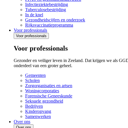
Infectieziektebestrijding
Tuberculosebestrijding
In de knel
Gezondheidscijfers en onderzoek
Rijksvaccinatieprogramma
Voor professionals
Voor professionals
Voor professionals
Gezonder en veiliger leven in Zeeland. Dat krijgen we als GG
onderdeel van een groter geheel.
Gemeenten
Scholen
Zorgorganisaties en artsen
Woningcorporaties
Forensische Geneeskunde
Seksuele gezondheid
Bedrijven
Kinderopvang
Samenwerken
Over ons
Over ons