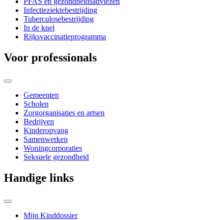
PFAS en gezondheidsadviezen
Infectieziektebestrijding
Tuberculosebestrijding
In de knel
Rijksvaccinatieprogramma
Voor professionals
Gemeenten
Scholen
Zorgorganisaties en artsen
Bedrijven
Kinderopvang
Samenwerken
Woningcorporaties
Seksuele gezondheid
Handige links
Mijn Kinddossier