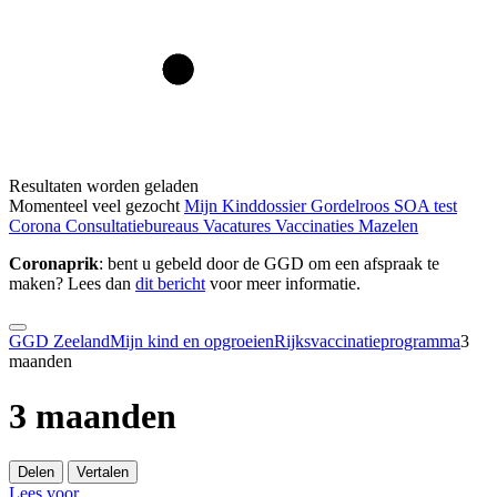
Resultaten worden geladen
Momenteel veel gezocht
Mijn Kinddossier
Gordelroos
SOA test
Corona
Consultatiebureaus
Vacatures
Vaccinaties
Mazelen
Coronaprik
: bent u gebeld door de GGD om een afspraak te
maken? Lees dan
dit bericht
voor meer informatie.
GGD Zeeland
Mijn kind en opgroeien
Rijksvaccinatieprogramma
3
maanden
3 maanden
Delen
Vertalen
Lees voor