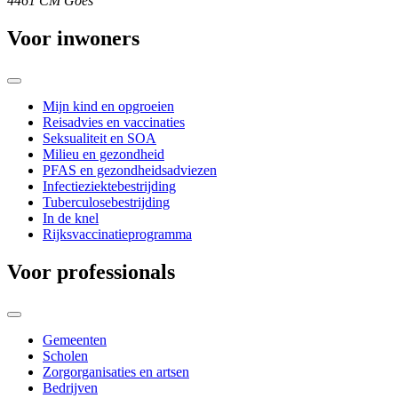
4461 CM Goes
Voor inwoners
Mijn kind en opgroeien
Reisadvies en vaccinaties
Seksualiteit en SOA
Milieu en gezondheid
PFAS en gezondheidsadviezen
Infectieziektebestrijding
Tuberculosebestrijding
In de knel
Rijksvaccinatieprogramma
Voor professionals
Gemeenten
Scholen
Zorgorganisaties en artsen
Bedrijven