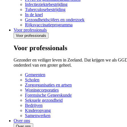
Infectieziektebestrijding
Tuberculosebestrijding
In de knel
Gezondheidscijfers en onderzoek
Rijksvaccinatieprogramma
Voor professionals
Voor professionals
Voor professionals
Gezonder en veiliger leven in Zeeland. Dat krijgen we als GG
onderdeel van een groter geheel.
Gemeenten
Scholen
Zorgorganisaties en artsen
Woningcorporaties
Forensische Geneeskunde
Seksuele gezondheid
Bedrijven
Kinderopvang
Samenwerken
Over ons
Over ons