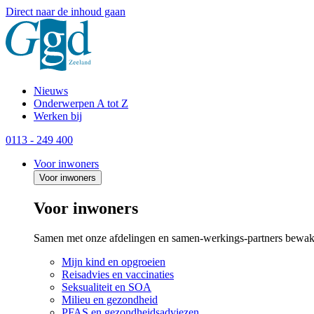
Direct naar de inhoud gaan
Nieuws
Onderwerpen A tot Z
Werken bij
0113 - 249 400
Voor inwoners
Voor inwoners
Voor inwoners
Samen met onze afdelingen en samen-werkings-partners bewak
Mijn kind en opgroeien
Reisadvies en vaccinaties
Seksualiteit en SOA
Milieu en gezondheid
PFAS en gezondheidsadviezen