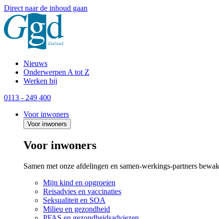
Direct naar de inhoud gaan
Nieuws
Onderwerpen A tot Z
Werken bij
0113 - 249 400
Voor inwoners
Voor inwoners
Voor inwoners
Samen met onze afdelingen en samen-werkings-partners bewak
Mijn kind en opgroeien
Reisadvies en vaccinaties
Seksualiteit en SOA
Milieu en gezondheid
PFAS en gezondheidsadviezen