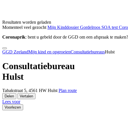
Resultaten worden geladen
Momenteel veel gezocht
Mijn Kinddossier
Gordelroos
SOA test
Cor
Coronaprik
: bent u gebeld door de GGD om een afspraak te maken
GGD Zeeland
Mijn kind en opgroeien
Consultatiebureaus
Hulst
Consultatiebureau
Hulst
Tabakstraat 5, 4561 HW Hulst
Plan route
Delen
Vertalen
Lees voor
Voorlezen