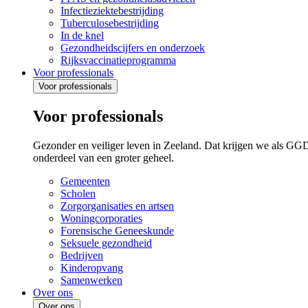
Infectieziektebestrijding
Tuberculosebestrijding
In de knel
Gezondheidscijfers en onderzoek
Rijksvaccinatieprogramma
Voor professionals
Voor professionals
Voor professionals
Gezonder en veiliger leven in Zeeland. Dat krijgen we als GG
onderdeel van een groter geheel.
Gemeenten
Scholen
Zorgorganisaties en artsen
Woningcorporaties
Forensische Geneeskunde
Seksuele gezondheid
Bedrijven
Kinderopvang
Samenwerken
Over ons
Over ons