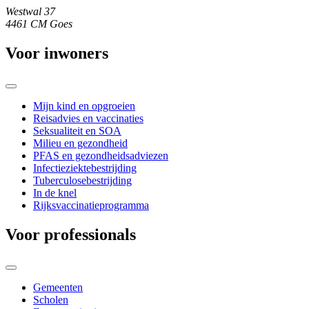
Westwal 37
4461 CM Goes
Voor inwoners
Mijn kind en opgroeien
Reisadvies en vaccinaties
Seksualiteit en SOA
Milieu en gezondheid
PFAS en gezondheidsadviezen
Infectieziektebestrijding
Tuberculosebestrijding
In de knel
Rijksvaccinatieprogramma
Voor professionals
Gemeenten
Scholen