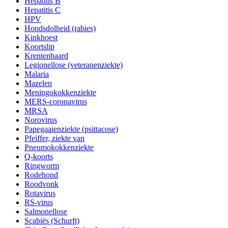
Hepatitis B
Hepatitis C
HPV
Hondsdolheid (rabies)
Kinkhoest
Koortslip
Krentenbaard
Legionellose (veteranenziekte)
Malaria
Mazelen
Meningokokkenziekte
MERS-coronavirus
MRSA
Norovirus
Papegaaienziekte (psittacose)
Pfeiffer, ziekte van
Pneumokokkenziekte
Q-koorts
Ringworm
Rodehond
Roodvonk
Rotavirus
RS-virus
Salmonellose
Scabiës (Schurft)