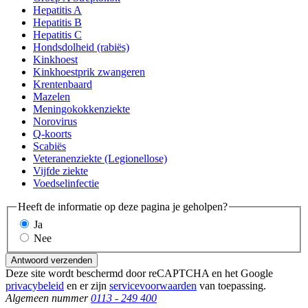
Hepatitis A
Hepatitis B
Hepatitis C
Hondsdolheid (rabiës)
Kinkhoest
Kinkhoestprik zwangeren
Krentenbaard
Mazelen
Meningokokkenziekte
Norovirus
Q-koorts
Scabiës
Veteranenziekte (Legionellose)
Vijfde ziekte
Voedselinfectie
Heeft de informatie op deze pagina je geholpen?
Ja
Nee
Antwoord verzenden
Deze site wordt beschermd door reCAPTCHA en het Google
privacybeleid
en er zijn
servicevoorwaarden
van toepassing.
Algemeen nummer
0113 - 249 400