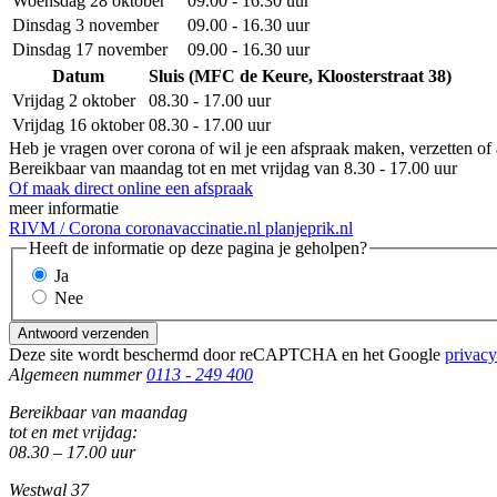
Woensdag 28 oktober
09.00 - 16.30 uur
Dinsdag 3 november
09.00 - 16.30 uur
Dinsdag 17 november
09.00 - 16.30 uur
Datum
Sluis (MFC de Keure, Kloosterstraat 38)
Vrijdag 2 oktober
08.30 - 17.00 uur
Vrijdag 16 oktober
08.30 - 17.00 uur
Heb je vragen over corona of wil je een afspraak maken, verzetten o
Bereikbaar van maandag tot en met vrijdag van 8.30 - 17.00 uur
Of maak direct online een afspraak
meer informatie
RIVM / Corona
coronavaccinatie.nl
planjeprik.nl
Heeft de informatie op deze pagina je geholpen?
Ja
Nee
Antwoord verzenden
Deze site wordt beschermd door reCAPTCHA en het Google
privacy
Algemeen nummer
0113 - 249 400
Bereikbaar van maandag
tot en met vrijdag:
08.30 – 17.00 uur
Westwal 37