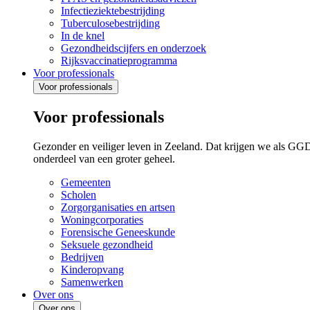
Infectieziektebestrijding
Tuberculosebestrijding
In de knel
Gezondheidscijfers en onderzoek
Rijksvaccinatieprogramma
Voor professionals
Voor professionals
Voor professionals
Gezonder en veiliger leven in Zeeland. Dat krijgen we als GG
onderdeel van een groter geheel.
Gemeenten
Scholen
Zorgorganisaties en artsen
Woningcorporaties
Forensische Geneeskunde
Seksuele gezondheid
Bedrijven
Kinderopvang
Samenwerken
Over ons
Over ons