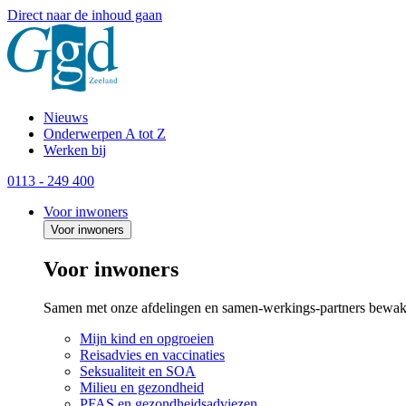
Direct naar de inhoud gaan
Nieuws
Onderwerpen A tot Z
Werken bij
0113 - 249 400
Voor inwoners
Voor inwoners
Voor inwoners
Samen met onze afdelingen en samen-werkings-partners bewak
Mijn kind en opgroeien
Reisadvies en vaccinaties
Seksualiteit en SOA
Milieu en gezondheid
PFAS en gezondheidsadviezen