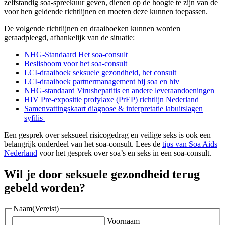
zelfstandig soa-spreekuur geven, dienen op de hoogte te zijn van de
voor hen geldende richtlijnen en moeten deze kunnen toepassen.
De volgende richtlijnen en draaiboeken kunnen worden
geraadpleegd, afhankelijk van de situatie:
NHG-Standaard Het soa-consult
Beslisboom voor het soa-consult
LCI-draaiboek seksuele gezondheid, het consult
LCI-draaiboek partnermanagement bij soa en hiv
NHG-standaard Virushepatitis en andere leveraandoeningen
HIV Pre-expositie profylaxe (PrEP) richtlijn Nederland
Samenvattingskaart diagnose & interpretatie labuitslagen
syfilis
Een gesprek over seksueel risicogedrag en veilige seks is ook een
belangrijk onderdeel van het soa-consult. Lees de
tips van Soa Aids
Nederland
voor het gesprek over soa’s en seks in een soa-consult.
Wil je door seksuele gezondheid terug
gebeld worden?
Naam
(Vereist)
Voornaam