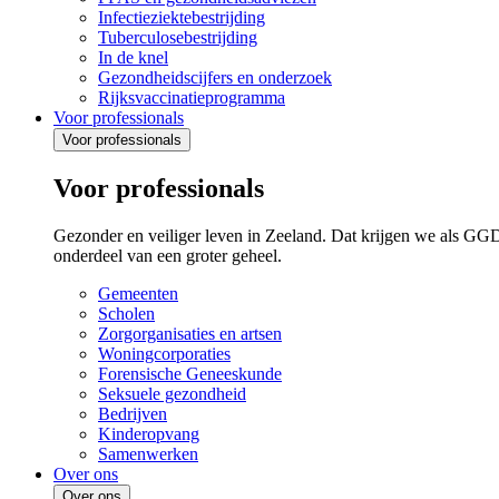
Infectieziektebestrijding
Tuberculosebestrijding
In de knel
Gezondheidscijfers en onderzoek
Rijksvaccinatieprogramma
Voor professionals
Voor professionals
Voor professionals
Gezonder en veiliger leven in Zeeland. Dat krijgen we als GG
onderdeel van een groter geheel.
Gemeenten
Scholen
Zorgorganisaties en artsen
Woningcorporaties
Forensische Geneeskunde
Seksuele gezondheid
Bedrijven
Kinderopvang
Samenwerken
Over ons
Over ons