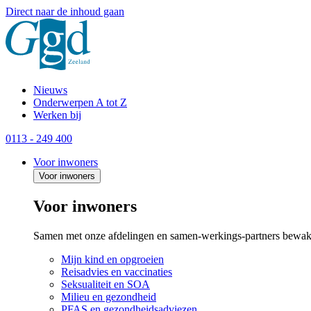
Direct naar de inhoud gaan
Nieuws
Onderwerpen A tot Z
Werken bij
0113 - 249 400
Voor inwoners
Voor inwoners
Voor inwoners
Samen met onze afdelingen en samen-werkings-partners bewak
Mijn kind en opgroeien
Reisadvies en vaccinaties
Seksualiteit en SOA
Milieu en gezondheid
PFAS en gezondheidsadviezen