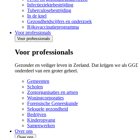
Infectieziektebestrijding
Tuberculosebestrijding
In de knel
Gezondheidscijfers en onderzoek
Rijksvaccinatieprogramma
Voor professionals
Voor professionals
Voor professionals
Gezonder en veiliger leven in Zeeland. Dat krijgen we als GG
onderdeel van een groter geheel.
Gemeenten
Scholen
Zorgorganisaties en artsen
Woningcorporaties
Forensische Geneeskunde
Seksuele gezondheid
Bedrijven
Kinderopvang
Samenwerken
Over ons
Over ons