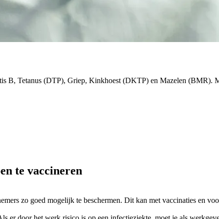
is B, Tetanus (DTP), Griep, Kinkhoest (DKTP) en Mazelen (BMR). Meer
en te vaccineren
nemers zo goed mogelijk te beschermen. Dit kan met vaccinaties en voo
er door het werk risico is op een infectieziekte, moet je als werkge