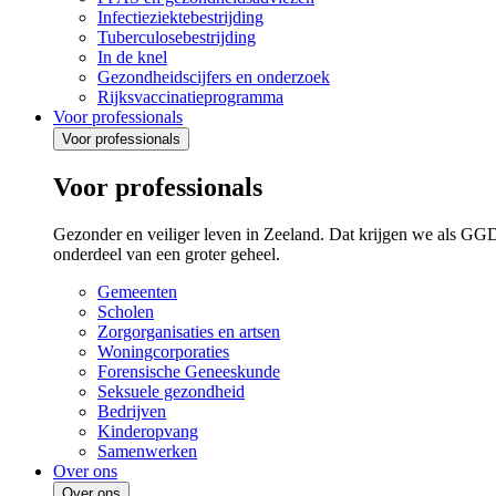
Infectieziektebestrijding
Tuberculosebestrijding
In de knel
Gezondheidscijfers en onderzoek
Rijksvaccinatieprogramma
Voor professionals
Voor professionals
Voor professionals
Gezonder en veiliger leven in Zeeland. Dat krijgen we als GG
onderdeel van een groter geheel.
Gemeenten
Scholen
Zorgorganisaties en artsen
Woningcorporaties
Forensische Geneeskunde
Seksuele gezondheid
Bedrijven
Kinderopvang
Samenwerken
Over ons
Over ons