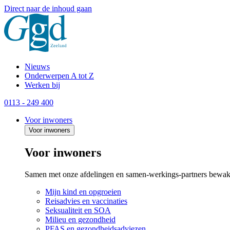
Direct naar de inhoud gaan
Nieuws
Onderwerpen A tot Z
Werken bij
0113 - 249 400
Voor inwoners
Voor inwoners
Voor inwoners
Samen met onze afdelingen en samen-werkings-partners bewak
Mijn kind en opgroeien
Reisadvies en vaccinaties
Seksualiteit en SOA
Milieu en gezondheid
PFAS en gezondheidsadviezen