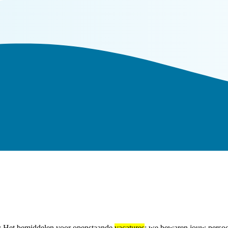
g; Het bemiddelen voor openstaande
vacatures
: we bewaren jouw persoo