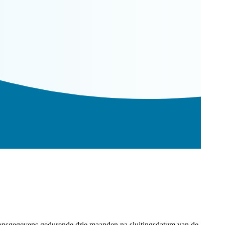
nsgegevens gedurende drie maanden na sluitingsdatum van de